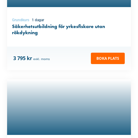
Grundkurs
1 dagar
Säkerhetsutbildning för yrkesfiskare utan
rökdykning
3 795 kr
BOKA PLATS
exkl. moms