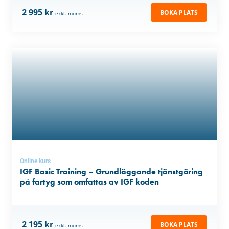
2 995 kr
BOKA PLATS
exkl. moms
Online kurs
IGF Basic Training – Grundläggande tjänstgöring
på fartyg som omfattas av IGF koden
2 195 kr
BOKA PLATS
exkl. moms