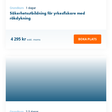
Grundkurs
1 dagar
Säkerhetsutbildning för yrkesfiskare med
rökdykning
4 295 kr
BOKA PLATS
exkl. moms
Grundkurs
2.5 dagar