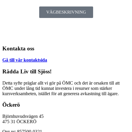
VÄGBESKRIVNING
Kontakta oss
Gå till vår kontaktsida
Rädda Liv till Sjöss!
Detta syfte präglar allt vi gör på ÖMC och det är orsaken till att
ÖMC under lång tid kunnat investera i resurser som stärker
kursverksamheten, istället för att generera avkastning till ägare.
Öckerö
Björnhuvudsvägen 45
475 31 ÖCKERÖ
Org.nr: 857500-0321