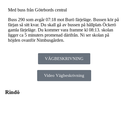
Med buss från Götebords central
Buss 290 som avgår 07:18 mot Burö färjeläge. Bussen kör på
färjan så sitt kvar. Du skall gå av bussen på hållplats Öckerö
gamla färjeläge. Du kommer vara framme kl 08:13. skolan
ligger ca 5 minuters promenad därifrån. Ni ser skolan på
höjden ovanför Nimbusgården.
VÄGBESKRIVNING
Video Vägbeskrivning
Rindö