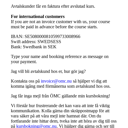
Avtalskunder får en faktura efter avslutad kurs.
For international customers
If you are not an invoice customer with us, your course
must be paid in advance before the course starts.
IBAN: SE5080000810599733008966
Swift address: SWEDSESS
Bank: Swedbank in SEK
Type your name and booking reference as message on
your payment.
Jag vill bli avtalskund hos er, hur gör jag?
Kontakta oss på
invoice@omc.nu
så hjälper vi dig att
komma igång med förmånerna som avtalskund hos oss.
Jag får inga mejl från ÖMC gällande min kursbokning!
Vi förstår hur frustrerande det kan vara att inte få viktig
kommunikation. Kolla gärna din skräppostmapp för att
vara säker på att våra mejl inte hamnat där. Om du
fortfarande inte hittar dem, tveka inte att höra av dig till oss
på
kursbokning@omc.nu
. Vi hjälper dig gärna och ser till