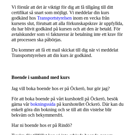
Vi förstår att det är viktigt för dig att få tillgång till ditt
certifikat så snart som möjligt. Vi meddelar din kurs
godkänd hos
Transportstyrelsen
inom en vecka från
kursens slut, förutsatt att alla förkunskapskrav är uppfyllda,
du har blivit godkänd på kursen och att den är betald. För
avtalskunder som vi fakturerar är betalning inte ett krav för
att processen ska påbörjas.
Du kommer att få ett mail skickat till dig när vi meddelat
Transportstyrelsen att din kurs är godkänd.
Boende i samband med kurs
Jag vill boka boende hos er på Öckerö, hur gör jag?
För att boka boende på vårt kurshotell på Öckerö, besök
gärna vår
bokningssida
på kurshotellet Öckerö. Där kan du
enkelt göra din bokning och se till att din vistelse blir
bekväm och bekymmersfri.
Har ni boende hos er på Rindö?