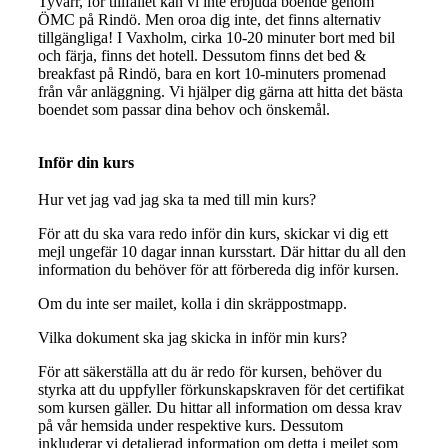
Tyvärr, för tillfället kan vi inte erbjuda boende genom
ÖMC på Rindö. Men oroa dig inte, det finns alternativ
tillgängliga! I Vaxholm, cirka 10-20 minuter bort med bil
och färja, finns det hotell. Dessutom finns det bed &
breakfast på Rindö, bara en kort 10-minuters promenad
från vår anläggning. Vi hjälper dig gärna att hitta det bästa
boendet som passar dina behov och önskemål.
Inför din kurs
Hur vet jag vad jag ska ta med till min kurs?
För att du ska vara redo inför din kurs, skickar vi dig ett
mejl ungefär 10 dagar innan kursstart. Där hittar du all den
information du behöver för att förbereda dig inför kursen.
Om du inte ser mailet, kolla i din skräppostmapp.
Vilka dokument ska jag skicka in inför min kurs?
För att säkerställa att du är redo för kursen, behöver du
styrka att du uppfyller förkunskapskraven för det certifikat
som kursen gäller. Du hittar all information om dessa krav
på vår hemsida under respektive kurs. Dessutom
inkluderar vi detaljerad information om detta i mejlet som