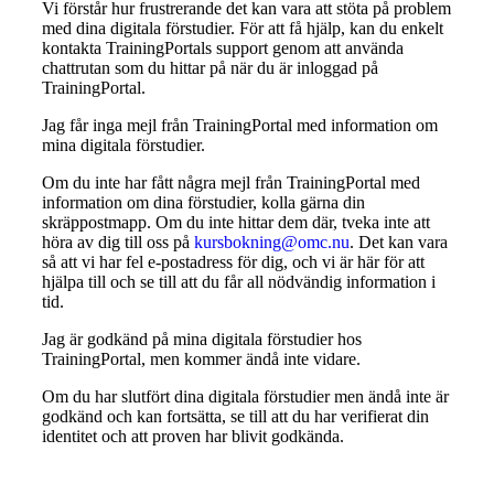
Vi förstår hur frustrerande det kan vara att stöta på problem
med dina digitala förstudier. För att få hjälp, kan du enkelt
kontakta TrainingPortals support genom att använda
chattrutan som du hittar på när du är inloggad på
TrainingPortal.
Jag får inga mejl från TrainingPortal med information om
mina digitala förstudier.
Om du inte har fått några mejl från TrainingPortal med
information om dina förstudier, kolla gärna din
skräppostmapp. Om du inte hittar dem där, tveka inte att
höra av dig till oss på
kursbokning@omc.nu
. Det kan vara
så att vi har fel e-postadress för dig, och vi är här för att
hjälpa till och se till att du får all nödvändig information i
tid.
Jag är godkänd på mina digitala förstudier hos
TrainingPortal, men kommer ändå inte vidare.
Om du har slutfört dina digitala förstudier men ändå inte är
godkänd och kan fortsätta, se till att du har verifierat din
identitet och att proven har blivit godkända.