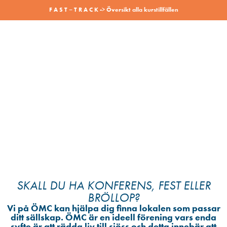
F A S T – T R A C K -> Översikt alla kurstillfällen
SKALL DU HA KONFERENS, FEST ELLER
BRÖLLOP?
Vi på ÖMC kan hjälpa dig finna lokalen som passar
ditt sällskap.
ÖMC är en ideell förening vars enda
syfte är att rädda liv till sjöss och detta innebär att