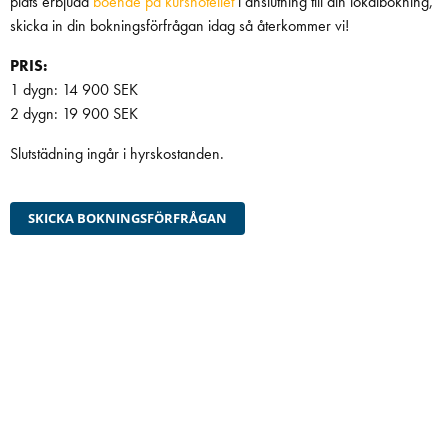
plats erbjuda
boende på kurshotellet
i anslutning till din lokalbokning,
skicka in din bokningsförfrågan idag så återkommer vi!
PRIS:
1 dygn: 14 900 SEK
2 dygn: 19 900 SEK
Slutstädning ingår i hyrskostanden.
SKICKA BOKNINGSFÖRFRÅGAN