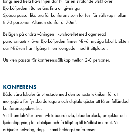
längs med hela havslinjen där Ni får en strålande utsikt över
Björköfjorden i Bohusläns fina omgivningar.
Sjöboa passar lika bra för konferens som för fest för sällskap mellan
2
8-70 personer. Altanen utanför är 70m
.
Belägen på andra våningen i kurshotellet med ogenerad
panoramautsikt över Björköfjorden finner Ni vår mysiga lokal Utsikten
där Ni även har tillgång till en loungedel med 8 sittplatser.
Utsikten passar för konferenssällskap mellan 2-8 personer.
KONFERENS
Båda våra lokaler är utrustade med den senaste tekniken för att
möjliggöra för fysiska deltagare och digitala gäster att få en fulländad
konferensupplevelse.
Vi tillhandahåller även whiteboardtavla, blädderblock, projektor och
ljudanläggning för dataljud och fri tillgång till trådlöst internet. Vi
erbjuder halvdag, dag, – samt heldagskonferenser.