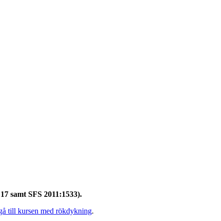
a 17 samt SFS 2011:1533
).
 gå till kursen med rökdykning
.