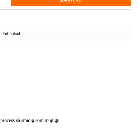
BOKA PLATS
Fullbokad
gsprocess så smidig som möjligt.