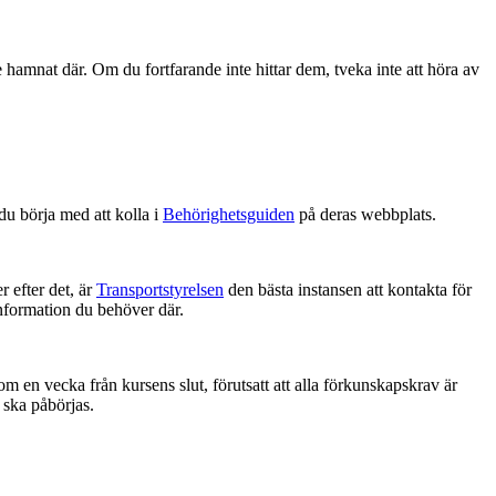
e hamnat där. Om du fortfarande inte hittar dem, tveka inte att höra av
 du börja med att kolla i
Behörighetsguiden
på deras webbplats.
 efter det, är
Transportstyrelsen
den bästa instansen att kontakta för
information du behöver där.
m en vecka från kursens slut, förutsatt att alla förkunskapskrav är
 ska påbörjas.