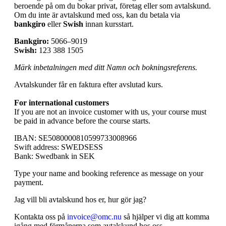
beroende på om du bokar privat, företag eller som avtalskund.
Om du inte är avtalskund med oss, kan du betala via
bankgiro
eller
Swish
innan kursstart.
Bankgiro:
5066–9019
Swish:
123 388 1505
Märk inbetalningen med ditt Namn och bokningsreferens.
Avtalskunder får en faktura efter avslutad kurs.
For international customers
If you are not an invoice customer with us, your course must
be paid in advance before the course starts.
IBAN: SE5080000810599733008966
Swift address: SWEDSESS
Bank: Swedbank in SEK
Type your name and booking reference as message on your
payment.
Jag vill bli avtalskund hos er, hur gör jag?
Kontakta oss på
invoice@omc.nu
så hjälper vi dig att komma
igång med förmånerna som avtalskund hos oss.