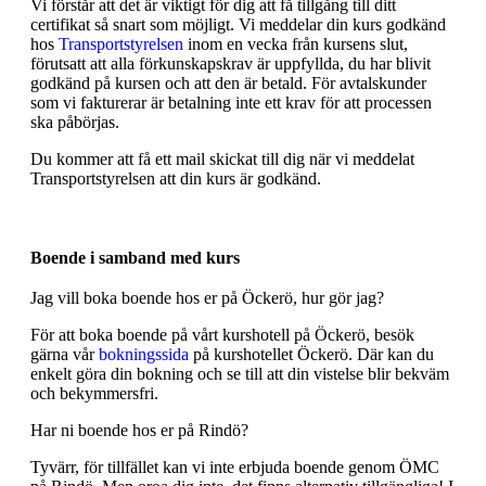
Vi förstår att det är viktigt för dig att få tillgång till ditt
certifikat så snart som möjligt. Vi meddelar din kurs godkänd
hos
Transportstyrelsen
inom en vecka från kursens slut,
förutsatt att alla förkunskapskrav är uppfyllda, du har blivit
godkänd på kursen och att den är betald. För avtalskunder
som vi fakturerar är betalning inte ett krav för att processen
ska påbörjas.
Du kommer att få ett mail skickat till dig när vi meddelat
Transportstyrelsen att din kurs är godkänd.
Boende i samband med kurs
Jag vill boka boende hos er på Öckerö, hur gör jag?
För att boka boende på vårt kurshotell på Öckerö, besök
gärna vår
bokningssida
på kurshotellet Öckerö. Där kan du
enkelt göra din bokning och se till att din vistelse blir bekväm
och bekymmersfri.
Har ni boende hos er på Rindö?
Tyvärr, för tillfället kan vi inte erbjuda boende genom ÖMC