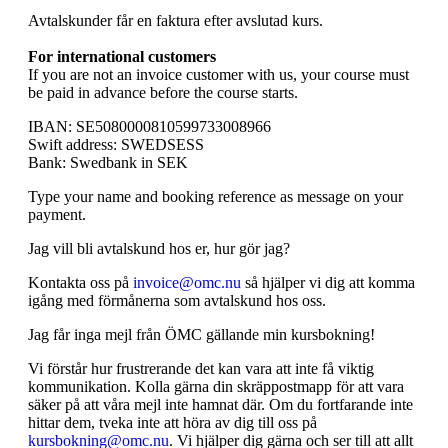
Avtalskunder får en faktura efter avslutad kurs.
For international customers
If you are not an invoice customer with us, your course must
be paid in advance before the course starts.
IBAN: SE5080000810599733008966
Swift address: SWEDSESS
Bank: Swedbank in SEK
Type your name and booking reference as message on your
payment.
Jag vill bli avtalskund hos er, hur gör jag?
Kontakta oss på
invoice@omc.nu
så hjälper vi dig att komma
igång med förmånerna som avtalskund hos oss.
Jag får inga mejl från ÖMC gällande min kursbokning!
Vi förstår hur frustrerande det kan vara att inte få viktig
kommunikation. Kolla gärna din skräppostmapp för att vara
säker på att våra mejl inte hamnat där. Om du fortfarande inte
hittar dem, tveka inte att höra av dig till oss på
kursbokning@omc.nu
. Vi hjälper dig gärna och ser till att allt