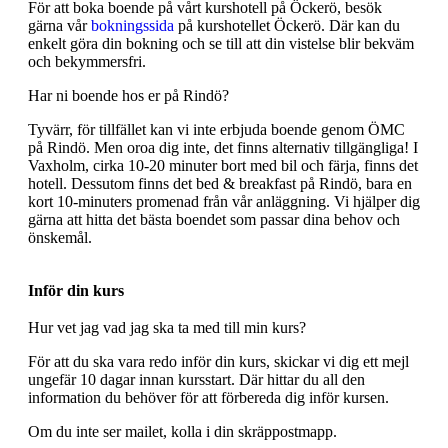
För att boka boende på vårt kurshotell på Öckerö, besök
gärna vår
bokningssida
på kurshotellet Öckerö. Där kan du
enkelt göra din bokning och se till att din vistelse blir bekväm
och bekymmersfri.
Har ni boende hos er på Rindö?
Tyvärr, för tillfället kan vi inte erbjuda boende genom ÖMC
på Rindö. Men oroa dig inte, det finns alternativ tillgängliga! I
Vaxholm, cirka 10-20 minuter bort med bil och färja, finns det
hotell. Dessutom finns det bed & breakfast på Rindö, bara en
kort 10-minuters promenad från vår anläggning. Vi hjälper dig
gärna att hitta det bästa boendet som passar dina behov och
önskemål.
Inför din kurs
Hur vet jag vad jag ska ta med till min kurs?
För att du ska vara redo inför din kurs, skickar vi dig ett mejl
ungefär 10 dagar innan kursstart. Där hittar du all den
information du behöver för att förbereda dig inför kursen.
Om du inte ser mailet, kolla i din skräppostmapp.