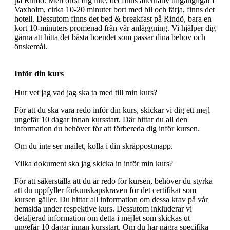
på Rindö. Men oroa dig inte, det finns alternativ tillgängliga! I
Vaxholm, cirka 10-20 minuter bort med bil och färja, finns det
hotell. Dessutom finns det bed & breakfast på Rindö, bara en
kort 10-minuters promenad från vår anläggning. Vi hjälper dig
gärna att hitta det bästa boendet som passar dina behov och
önskemål.
Inför din kurs
Hur vet jag vad jag ska ta med till min kurs?
För att du ska vara redo inför din kurs, skickar vi dig ett mejl
ungefär 10 dagar innan kursstart. Där hittar du all den
information du behöver för att förbereda dig inför kursen.
Om du inte ser mailet, kolla i din skräppostmapp.
Vilka dokument ska jag skicka in inför min kurs?
För att säkerställa att du är redo för kursen, behöver du styrka
att du uppfyller förkunskapskraven för det certifikat som
kursen gäller. Du hittar all information om dessa krav på vår
hemsida under respektive kurs. Dessutom inkluderar vi
detaljerad information om detta i mejlet som skickas ut
ungefär 10 dagar innan kursstart. Om du har några specifika