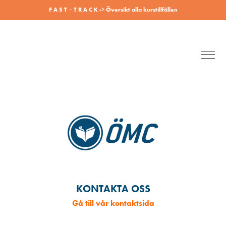
F A S T – T R A C K -> Översikt alla kurstillfällen
ONLINEKURS BOKNING
BOKNING AV ONLINE KURS
KONTAKTA OSS
Gå till vår kontaktsida