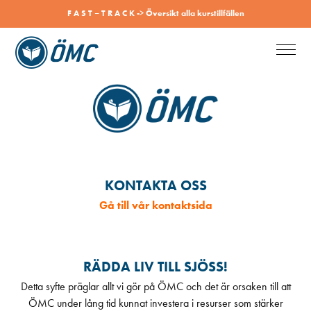
F A S T – T R A C K -> Översikt alla kurstillfällen
2282944
KONTAKTA OSS
Gå till vår kontaktsida
RÄDDA LIV TILL SJÖSS!
Detta syfte präglar allt vi gör på ÖMC och det är orsaken till att
ÖMC under lång tid kunnat investera i resurser som stärker