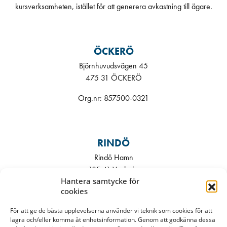
kursverksamheten, istället för att generera avkastning till ägare.
ÖCKERÖ
Björnhuvudsvägen 45
475 31 ÖCKERÖ
Org.nr: 857500-0321
RINDÖ
Rindö Hamn
185 41 Vaxholm
Hantera samtycke för
Bokningspolicy
cookies
Integritetspolicy
För att ge de bästa upplevelserna använder vi teknik som cookies för att
Frågor & Svar
lagra och/eller komma åt enhetsinformation. Genom att godkänna dessa