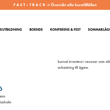
F A S T – T R A C K -> Översikt alla kurstillfällen
XUTBILDNING
BOENDE
KONFERENS & FEST
SOMMARLÄGE
AKTA OSS
RÄDDA LIV TILL SJÖSS!
 vår kontaktsida
Detta syfte präglar allt vi gör på
kunnat investera i resurser som stä
avkastning till ägare.
Ö
amn
Vaxholm