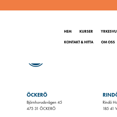
2221819
HEM
KURSER
YRKESVU
KONTAKT & HITTA
OM OSS
KONT
Gå till
ÖCKERÖ
RIND
Björnhuvudsvägen 45
Rindö H
475 31 ÖCKERÖ
185 41 