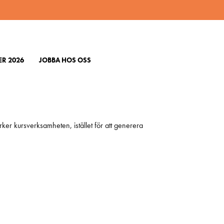
R 2026
JOBBA HOS OSS
 ÖMC och det är orsaken till att ÖMC under lång tid
rker kursverksamheten, istället för att generera