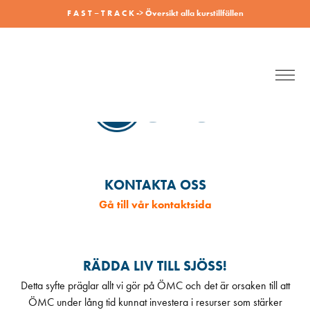
F A S T – T R A C K -> Översikt alla kurstillfällen
2221818
KONTAKTA OSS
Gå till vår kontaktsida
RÄDDA LIV TILL SJÖSS!
Detta syfte präglar allt vi gör på ÖMC och det är orsaken till att
ÖMC under lång tid kunnat investera i resurser som stärker