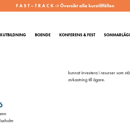
F A S T – T R A C K -> Översikt alla kurstillfällen
XUTBILDNING
BOENDE
KONFERENS & FEST
SOMMARLÄGE
AKTA OSS
RÄDDA LIV TILL SJÖSS!
 vår kontaktsida
Detta syfte präglar allt vi gör på
kunnat investera i resurser som stä
avkastning till ägare.
Ö
amn
Vaxholm