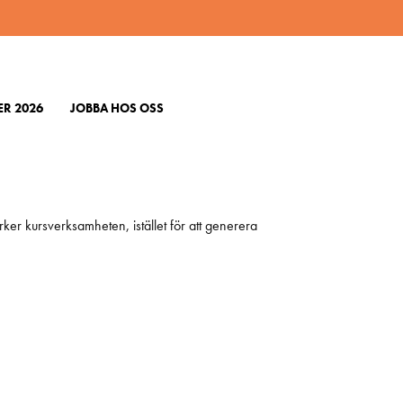
R 2026
JOBBA HOS OSS
 ÖMC och det är orsaken till att ÖMC under lång tid
rker kursverksamheten, istället för att generera