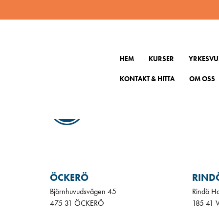
2221816
HEM
KURSER
YRKESVU
KONTAKT & HITTA
OM OSS
KONT
Gå till
ÖCKERÖ
RIND
Björnhuvudsvägen 45
Rindö H
475 31 ÖCKERÖ
185 41 