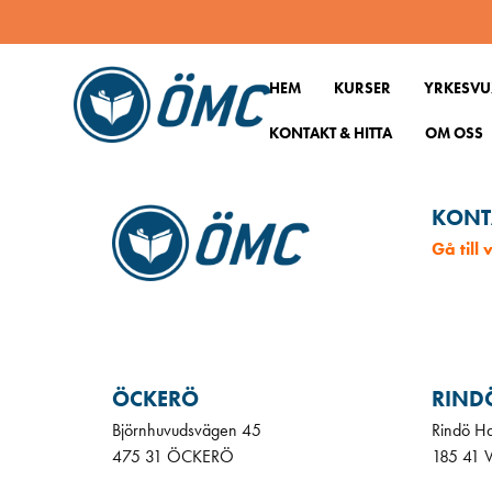
2220749
HEM
KURSER
YRKESVU
KONTAKT & HITTA
OM OSS
KONT
Gå till
ÖCKERÖ
RIND
Björnhuvudsvägen 45
Rindö H
475 31 ÖCKERÖ
185 41 