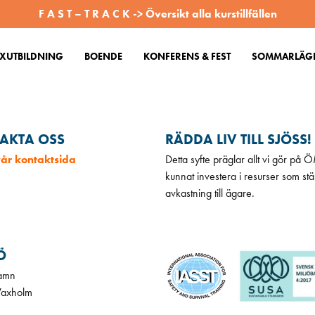
F A S T – T R A C K -> Översikt alla kurstillfällen
XUTBILDNING
BOENDE
KONFERENS & FEST
SOMMARLÄGE
AKTA OSS
RÄDDA LIV TILL SJÖSS!
 vår kontaktsida
Detta syfte präglar allt vi gör på
kunnat investera i resurser som stä
avkastning till ägare.
Ö
amn
Vaxholm