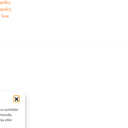
policy
tspolicy
 Svar
ra och/eller
ehandla
ka eller