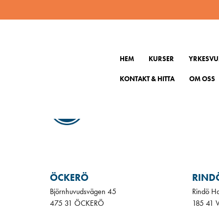
2220717
HEM
KURSER
YRKESVU
KONTAKT & HITTA
OM OSS
KONT
Gå till
ÖCKERÖ
RIND
Björnhuvudsvägen 45
Rindö H
475 31 ÖCKERÖ
185 41 