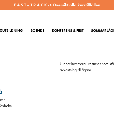
F A S T – T R A C K -> Översikt alla kurstillfällen
XUTBILDNING
BOENDE
KONFERENS & FEST
SOMMARLÄGE
AKTA OSS
RÄDDA LIV TILL SJÖSS!
 vår kontaktsida
Detta syfte präglar allt vi gör på
kunnat investera i resurser som stä
avkastning till ägare.
Ö
amn
Vaxholm