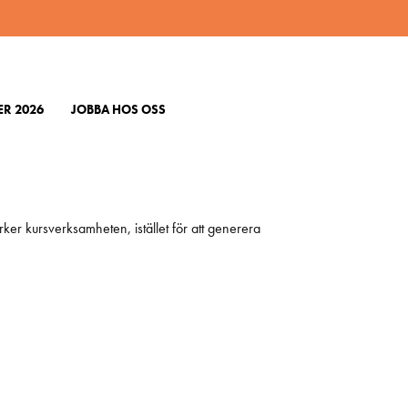
R 2026
JOBBA HOS OSS
 ÖMC och det är orsaken till att ÖMC under lång tid
rker kursverksamheten, istället för att generera